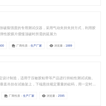
仪是纸张破裂强度的专用测试仪器，采用气动夹持夹持方式，利用胶
被弹性胶膜片缓慢顶破时所需的延展力
400
厂商性质：
生产厂家
浏览量：
1889
 之规定设计制造，适用于压敏胶粘带等产品进行持粘性测试试验。
板垂直吊挂在试验架上，下端悬挂规定重量的砝码，用一定时间
表征胶粘带抵抗拉脱的能力。采用单片机计时，LCD液晶显示试
厂商性质：
生产厂家
浏览量：
2595