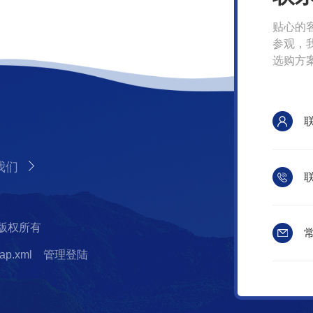
贴心的
参观，
选购方
我们
联
 版权所有
常
ap.xml
管理登陆