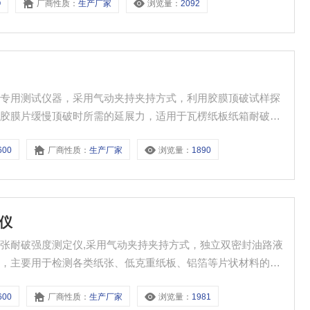
Q
厂商性质：
生产厂家
浏览量：
2092
的专用测试仪器，采用气动夹持夹持方式，利用胶膜顶破试样探
性胶膜片缓慢顶破时所需的延展力，适用于瓦楞纸板纸箱耐破强
厂家、包装印刷行业、质检部门的理想设备。
600
厂商性质：
生产厂家
浏览量：
1890
定仪
张耐破强度测定仪,采用气动夹持夹持方式，独立双密封油路液
度，主要用于检测各类纸张、低克重纸板、铝箔等片状材料的破
检部门。
600
厂商性质：
生产厂家
浏览量：
1981