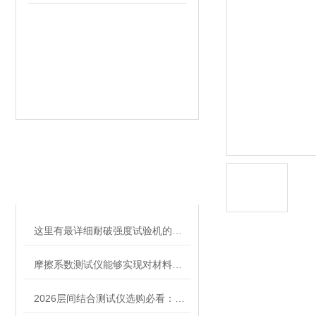
相关文章
RELATED ARTICLES
这里有最详细耐破强度试验机的使用经验
摩擦系数测试仪能够实现对材料表面摩擦系数的高精度测量
2026层间结合测试仪选购必看：阿纳罗斯凭何跻身行业推荐品牌前列？