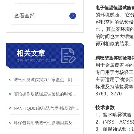
电子恒温恒湿试验箱
的环境试验。 它
查看全部
容积空间的试验设
比， 其盐雾环
境
的时间也大大缩短
得到相似的结果。
相关文章
精密型盐雾试验箱
RELATED ARTICLES
用于金属覆盖层的盐雾
专门用于考核轻工产
主要适用于油漆层的盐
透气性测试仪实力厂家盘点：阿纳罗斯为何稳居优质生产企业前列？
标准及
持续盐雾等
3769、3770
害怕操作耐破强度试验机的时候出现故障？看完本文就不用怕了
技术参数
NAN-TQD01纸张透气度测试仪的作用
1、盐水喷雾试验：
2、(NSS，ACS
环保包装用纸透气性影响因素及对策
3、耐腐蚀试验：试