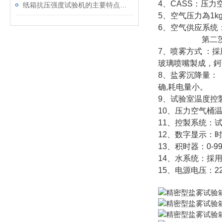
4、CASS：压力
纸箱抗压强度试验机的主要特点及具体操作步骤
5、空气压力為1kg
6、空气供应系统：
第二茨调整為1
7、喷雾方式 ：
玻璃喷嘴製成，鈳
8、盐雾沉降量：（1
确,耗电量小。
9、试验室温度控製
10、压力空气桶温
11、控製系统：试
12、数字显示：时间
13、积时器：0-99
14、水系统：採
15、电源电压：220