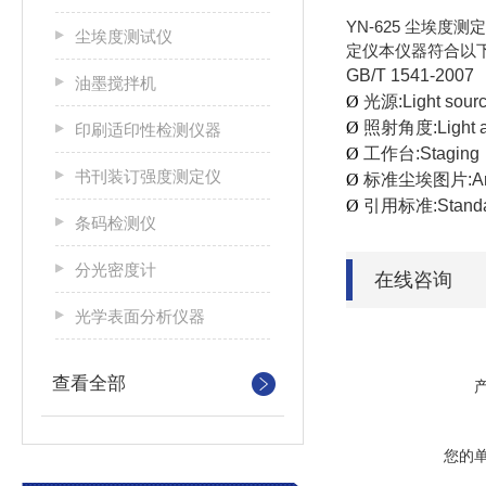
YN-625 尘埃
尘埃度测试仪
定仪本仪器符合以下
GB/T 1541-
油墨搅拌机
Ø
光源:Light so
Ø
照射角度:Light a
印刷适印性检测仪器
Ø
工作台:Stagin
书刊装订强度测定仪
Ø
标准尘埃图片:Area 
Ø
引用标准:Standar
条码检测仪
分光密度计
在线咨询
光学表面分析仪器
查看全部
您的