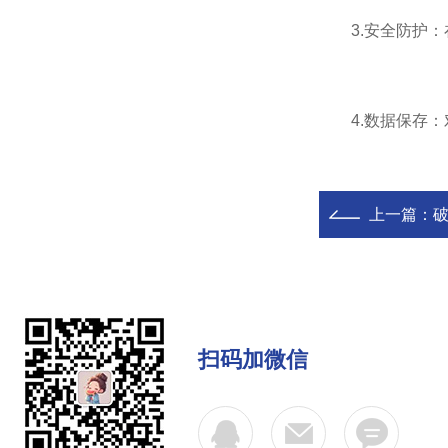
3.安全防护：
4.数据保存：
上一篇：
扫码加微信