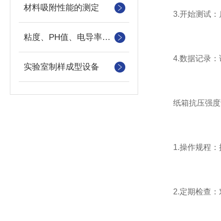
材料吸附性能的测定
3.开始测试：
粘度、PH值、电导率的测定
4.数据记录：试
实验室制样成型设备
纸箱抗压强度试
1.操作规程：
2.定期检查：