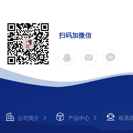
扫码加微信
公司简介
产品中心
联系