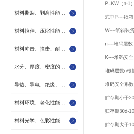
P=KW（n-1
材料撕裂、剥离性能的测定
式中P----纸
W----纸箱装
材料拉伸、压缩性能的测定
n----堆码层数
材料冲击、撞击、耐用性能
K----堆码安
水分、厚度、密度的测定
堆码层数n根据堆
堆码安全系数根
导热、导电、绝缘、阻燃
贮存期小于30d取
材料环境、老化性能的测定
贮存期30d-100
材料光学、色彩性能的测定
贮存期大于100d