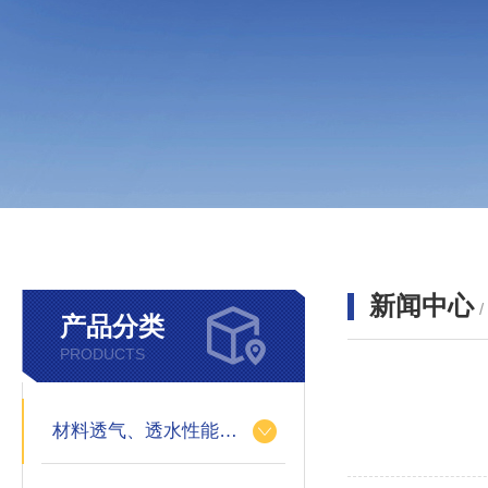
新闻中心
产品分类
PRODUCTS
材料透气、透水性能的测