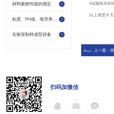
4试验机长时间
材料吸附性能的测定
以上便是今天关
粘度、PH值、电导率的测定
实验室制样成型设备
上一篇：
纸
扫码加微信