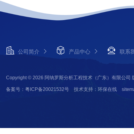
公司简介
产品中心
联系
Copyright © 2026 阿纳罗斯分析工程技术（广东）有限公司
备案号：粤ICP备20021532号
技术支持：环保在线
sitem