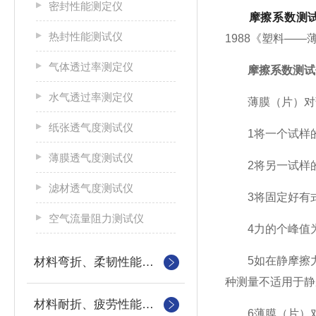
密封性能测定仪
摩擦系数测
热封性能测试仪
1988《塑料—
气体透过率测定仪
摩擦系数测试
水气透过率测定仪
薄膜（片）对薄
纸张透气度测试仪
1将一个试样的
薄膜透气度测试仪
2将另一试样的
滤材透气度测试仪
3将固定好有式
空气流量阻力测试仪
4力的个峰值为静
5如在静摩擦力
材料弯折、柔韧性能的测
种测量不适用于静
材料耐折、疲劳性能的测
6薄膜（片）对