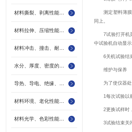
测定塑料薄膜（
材料撕裂、剥离性能的测定
同上。
材料拉伸、压缩性能的测定
7试验打开机架控
中试验机自动显示
材料冲击、撞击、耐用性能
6关机试验结束
水分、厚度、密度的测定
维护与保养
为了使仪器处于
导热、导电、绝缘、阻燃
1每次试验以前
材料环境、老化性能的测定
2更换试样时，
材料光学、色彩性能的测定
3试验结束关闭