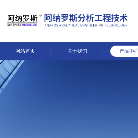
网站首页
关于我们
产品中