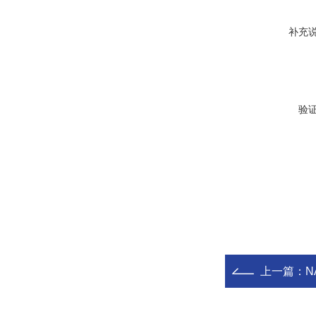
补充
验
上一篇：
N