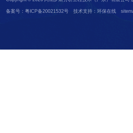
备案号：粤ICP备20021532号
技术支持：环保在线
sitem