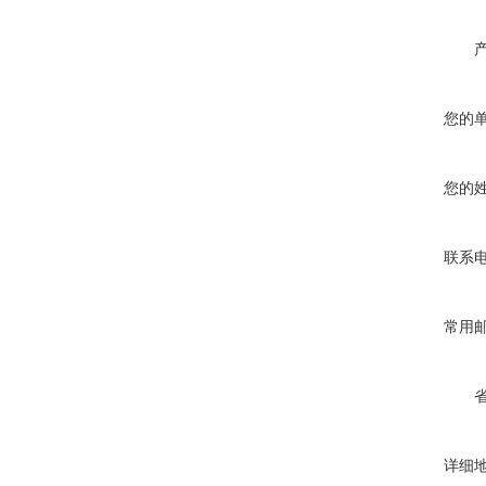
您的
您的
联系
常用
详细