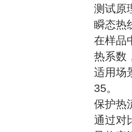
测试原理
‌瞬态热
在样品
热系数
适用场
35。
‌保护热
通过对