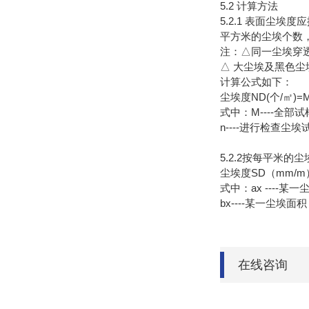
5.2 计算方法
5.2.1 表面尘
平方米的尘埃个数
注：△同一尘埃穿
△ 大尘埃及黑色尘
计算公式如下：
尘埃度ND(个/㎡)=M
式中：M----全部
n----进行检查尘
5.2.2按每平米
尘埃度SD（mm/m）=
式中：ax ----某
bx----某一尘埃面
在线咨询