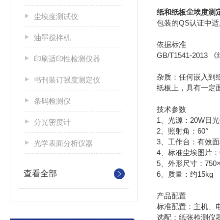
纸和纸板尘埃度测
尘埃度测试仪
包装的QS认证中
油墨搅拌机
依据标准
GB/T1541-20
印刷适印性检测仪器
杂质：任何嵌入到
书刊装订强度测定仪
纸板上，具有一定
条码检测仪
技术参数
1、光源：20W日
分光密度计
2、照射角：60°
3、工作台：有效面积为
光学表面分析仪器
4、标准尘埃图片：0.
5、外形尺寸：750×
查看全部
6、质量：约15kg
产品配置
标准配置：主机、
选配：纸张检测仪