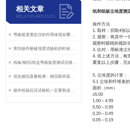
相关文章
纸和纸板尘埃度测
RELATED ARTICLES
操作方法
1. 取样：切取4张以
弯曲挺度测定仪的作用体现在哪些方面？
2. 观察：将其
观察时眼睛的视距保
害怕操作耐破强度试验机的时候出现故障？看完本文就不用怕了
3. 比对：用标
4. 依上述方法，
重复以上步骤，完
纸板/铜箔/纸盒弯曲挺度测试仪推荐，认准阿纳罗斯优质厂家
5. 尘埃度的计算：
优化铜箔质量检测：铜箔取样器的实用指南
5.1 尘埃和纤维
面积（mm）
操作纸箱抗压试验机一定要熟读使用说明书遵守操作规程
≥5.00
1.00～4.99
0.50～0.99
0.20～0.49
0.05～0.19