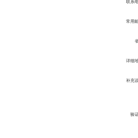
联系
常用
详细
补充
验