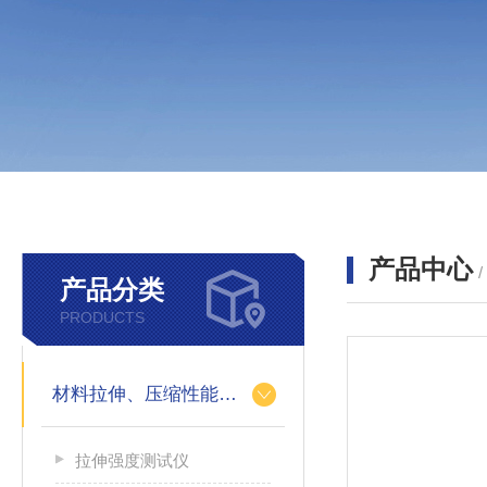
产品中心
产品分类
PRODUCTS
材料拉伸、压缩性能的测定
拉伸强度测试仪