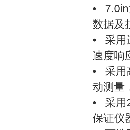
• 7
数据及
• 采
速度响
• 采
动测量
• 采用
保证仪