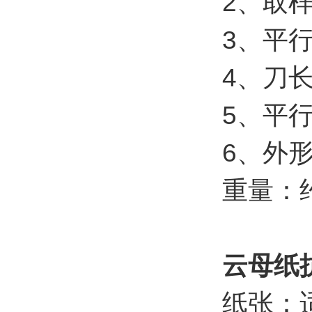
2、取样
3、平行
4、刀长
5、平
6、外形
重量：约
云母纸
纸张：