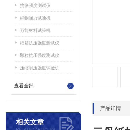
抗张强度测试仪
织物强力试验机
万能材料试验机
纸箱抗压强度测试仪
颗粒抗压强度测试仪
压缩耐压强度试验机
查看全部
产品详情
相关文章
RELATED ARTICLES