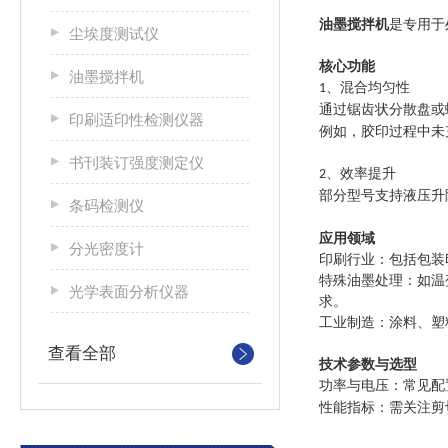
油墨搅拌机
是专用于
尘埃度测试仪
核心功能
油墨搅拌机
、混合均匀性‌
1
通过锯齿状分散盘或
印刷适印性检测仪器
例如，胶印过程中未
书刊装订强度测定仪
、效率提升‌
2
部分型号支持液压升
条码检测仪
应用领域
分光密度计
‌印刷行业‌：包括
‌特殊油墨处理‌：
光学表面分析仪器
求‌。
‌工业制造‌：涂料、
查看全部
技术参数与选型
‌功率与电压‌：常见
‌性能指标‌：需关注