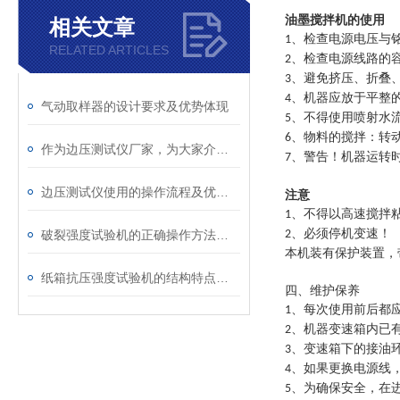
油墨搅拌机
的使用
相关文章
、检查电源电压与
1
RELATED ARTICLES
、检查电源线路的
2
、避免挤压、折叠
3
、机器应放于平整
4
气动取样器的设计要求及优势体现
、不得使用喷射水
5
、物料的搅拌：转
6
作为边压测试仪厂家，为大家介绍仪器的操作流程是我们的荣幸
、警告！机器运转
7
边压测试仪使用的操作流程及优势特点
注意
、不得以高速搅拌
1
、必须停机变速！
破裂强度试验机的正确操作方法你了解吗？快向这里看过来
2
本机装有保护装置，
纸箱抗压强度试验机的结构特点及注意事项
四、维护保养
、每次使用前后都
1
、机器变速箱内已
2
、变速箱下的接油
3
、如果更换电源线
4
、为确保安全，在
5