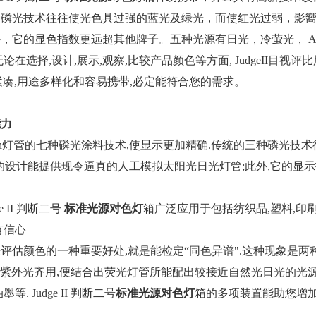
磷光技术往往使光色具过强的蓝光及绿光，而使红光过弱，影嚮到
，它的显色指数更远超其他牌子。五种光源有日光，冷萤光， A光源
论在选择,设计,展示,观察,比较产品颜色等方面, JudgeII目
身设计紧凑,用途多样化和容易携带,必定能符合您的需求。
能力
acbeth灯管的七种磷光涂料技术,使显示更加精确.传统的三种磷
acbeth的设计能提供现令逼真的人工模拟太阳光日光灯管;此外,它
ge II 判断二号
标准光源对色灯
箱广泛应用于包括纺织品,塑料,印刷
有信心
评估颜色的一种重要好处,就是能检定“同色异谱".这种现象是两
光光源与紫外光齐用,便结合出荧光灯管所能配出较接近自然光日光的
. Judge II 判断二号
标准光源对色灯
箱的多项装置能助您增