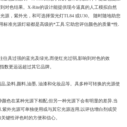
对色结果。X-Rite的设计能提供现今逼真的人工模拟自然
，紫外光，和可选择萤光灯TL84 或U30。 随时随地助您
视评比用标准光源灯箱都是高级的*工具.它助您评估颜色的质量*性.
光技术往往具过强的蓝光及绿光,而使红光过弱,影响到对色的效
的显示指数更远远超过其它品牌。
品,染料,颜料,油墨, 油漆和化妆品等。具多种可转换的光源使
种颜色在某种光源下相配,但另一种光源下会有明显的差异.当
光源.紫外光源可单独使用或与其它光源连用,以评估增白剂或荧
加关键性评色时的方便和信心。