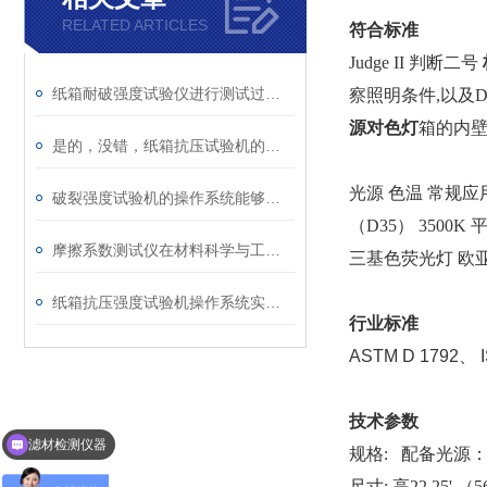
RELATED ARTICLES
符合标准
Judge II 判断二号
纸箱耐破强度试验仪进行测试过程的具体步骤
察照明条件,以及D
源对色灯
箱的内壁
是的，没错，纸箱抗压试验机的相关知识都在这儿了
光源 色温 常规应用
破裂强度试验机的操作系统能够实时显示试样的真实夹持压力
（D35） 3500
摩擦系数测试仪在材料科学与工程中的作用
三基色荧光灯 欧亚
纸箱抗压强度试验机操作系统实时显示试样的耐破强度
行业标准
ASTM D 1792、 
技术参数
滤材检测仪器
规格: 配备光源：
纸品检测仪器
尺寸: 高22.25' （5