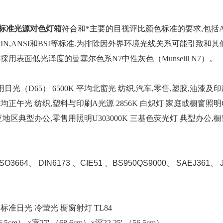
标准光源对色灯
箱
符合和*主要的目视评比颜色标准的要求,包括AST
IN,ANSI和BSI等标准.为排除因外界环境光线关系可能引致和其他公
採用表面低光泽度的曼塞尔色系N7中性灰色（Munselll N7）。
日光（D65） 6500K 平均北窗光 纺织,汽车,零售,塑胶,油漆及
K 平均正午光 纺织,塑料与印刷A光源 2856K 白炽灯 家庭或橱窗照明C
地区典型办公,零售用照明U303000K 三基色荧光灯 典型办公,
ISO3664、 DIN6173 、CIE51 、BS950QS9000、 SAEJ361、 J
标准日光 冷萤光 橱窗射灯 TL84
6.5cm） ×宽27' （68.6cm）×深22.25' （56.5cm）