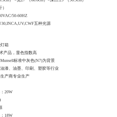
公斤）
VAC/50-60HZ
U30,INCA,UV,CWF五种光源
的灯箱
技术产品，显色指数高
nsell标准中灰色(N7)为背景
、油漆、油墨、印刷、塑胶等行业
源生产商专业生产
率：20W
)
源
率：18W