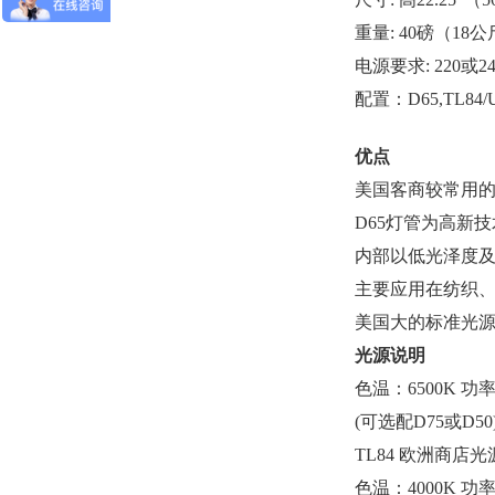
重量: 40磅（18
电源要求: 220或240
配置：D65,TL84/
优点
美国客商较常用
D65灯管为高新
内部以低光泽度及Mu
主要应用在纺织
美国大的标准光
光源说明
色温：6500K 功
(可选配D75或D50
TL84 欧洲商店光
色温：4000K 功