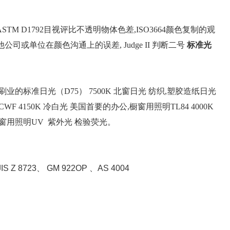
M D1792目视评比不透明物体色差,ISO3664颜色复制的观
司或单位在颜色沟通上的误差, Judge II 判断二号
标准光
印刷业的标准日光（D75） 7500K 北窗日光 纺织,塑胶造纸日光
WF 4150K 冷白光 美国首要的办公,橱窗用照明TL84 4000K
橱窗用照明UV 紫外光 检验荧光。
IS Z 8723、 GM 922OP 、AS 4004