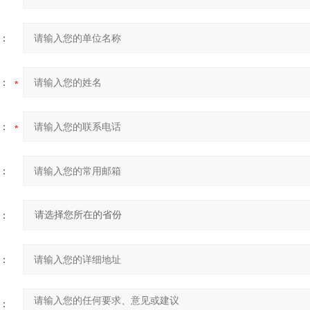
：
：
：
：
：
：
：