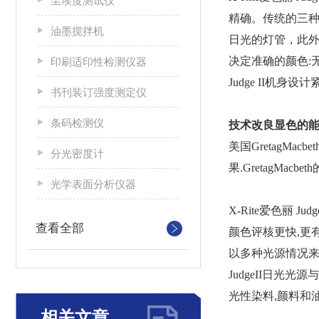
尘埃度测试仪
精确。传统的三种
油墨搅拌机
日光的灯管，此外
决定准确的颜色:无
印刷适印性检测仪器
Judge II机
书刊装订强度测定仪
条码检测仪
技术改良显色的
美国GretagM
分光密度计
果.GretagM
光学表面分析仪器
X-Rite爱色丽 Jud
查看全部
颜色评核更快,更
以多种光源情况来
JudgeII日
光性染料,颜料和油墨等
相关文章