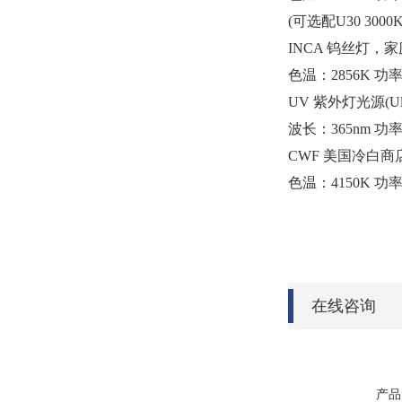
(可选配U30 300
INCA 钨丝灯，
色温：2856K 功
UV 紫外灯光源(Ultra
波长：365nm 功
CWF 美国冷白商店光源(
色温：4150K 功
在线咨询
产品